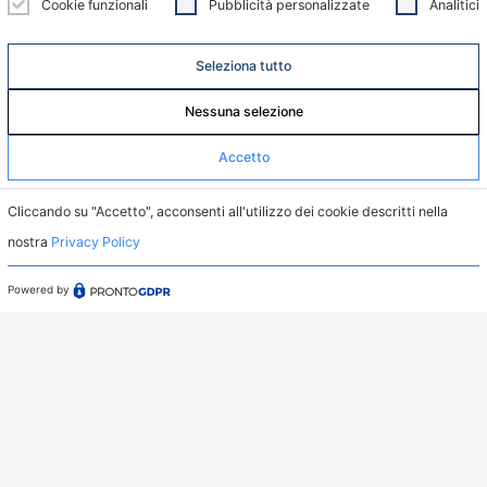
Cookie funzionali
Pubblicità personalizzate
Analitici
Menu
Home
Seleziona tutto
Servizi
Nessuna selezione
Casi Studio
Accetto
Dove Operiamo
Cliccando su "Accetto", acconsenti all'utilizzo dei cookie descritti nella
Chi siamo
nostra
Privacy Policy
News
Powered by
Supporto
Privacy Policy
Whistleblowing