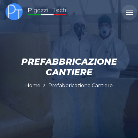
CHI
DOVE
CASI
SERVIZI
SIAMO
OPERIAMO
STUDIO
PREFABBRICAZIONE
CANTIERE
Home
Prefabbricazione Cantiere