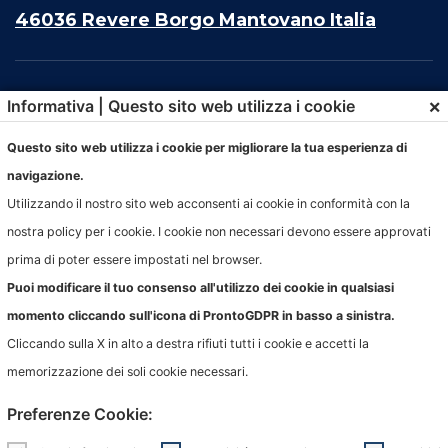
46036 Revere Borgo Mantovano Italia
×
Informativa | Questo sito web utilizza i cookie
Questo sito web utilizza i cookie per migliorare la tua esperienza di
navigazione.
Utilizzando il nostro sito web acconsenti ai cookie in conformità con la
nostra policy per i cookie. I cookie non necessari devono essere approvati
prima di poter essere impostati nel browser.
© PigozziTech Srl
Puoi modificare il tuo consenso all'utilizzo dei cookie in qualsiasi
All rights reserved.
momento cliccando sull'icona di ProntoGDPR in basso a sinistra.
Privacy e cookie
| developed by
LUNA
Cliccando sulla X in alto a destra rifiuti tutti i cookie e accetti la
memorizzazione dei soli cookie necessari.
Preferenze Cookie: