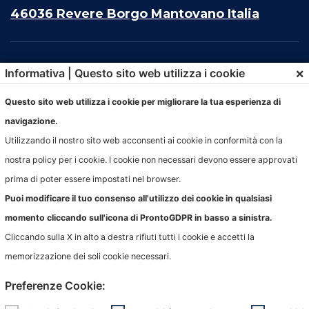
46036 Revere Borgo Mantovano Italia
×
Informativa | Questo sito web utilizza i cookie
Questo sito web utilizza i cookie per migliorare la tua esperienza di
navigazione.
Utilizzando il nostro sito web acconsenti ai cookie in conformità con la
nostra policy per i cookie. I cookie non necessari devono essere approvati
prima di poter essere impostati nel browser.
© PigozziTech Srl
Puoi modificare il tuo consenso all'utilizzo dei cookie in qualsiasi
All rights reserved.
momento cliccando sull'icona di ProntoGDPR in basso a sinistra.
Privacy e cookie
| developed by
LUNA
Cliccando sulla X in alto a destra rifiuti tutti i cookie e accetti la
memorizzazione dei soli cookie necessari.
Preferenze Cookie: