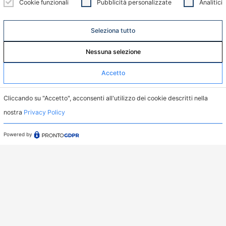
Cookie funzionali
Pubblicità personalizzate
Analitici
Menu
Home
Seleziona tutto
Servizi
Nessuna selezione
Casi Studio
Accetto
Dove Operiamo
Cliccando su "Accetto", acconsenti all'utilizzo dei cookie descritti nella
Chi siamo
nostra
Privacy Policy
News
Powered by
Supporto
Privacy Policy
Whistleblowing