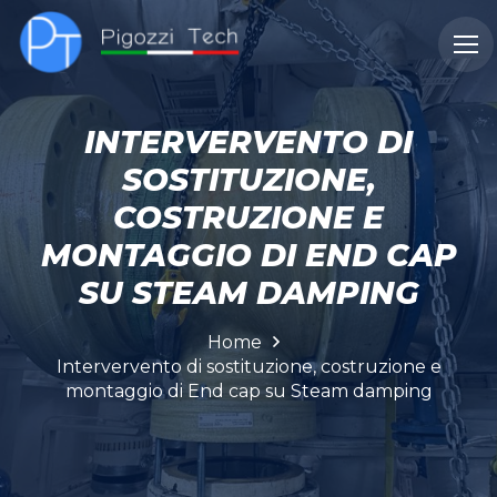
CHI
DOVE
CASI
SERVIZI
INTERVERVENTO DI
SIAMO
OPERIAMO
STUDIO
SOSTITUZIONE,
COSTRUZIONE E
MONTAGGIO DI END CAP
SU STEAM DAMPING
Home
Intervervento di sostituzione, costruzione e
montaggio di End cap su Steam damping