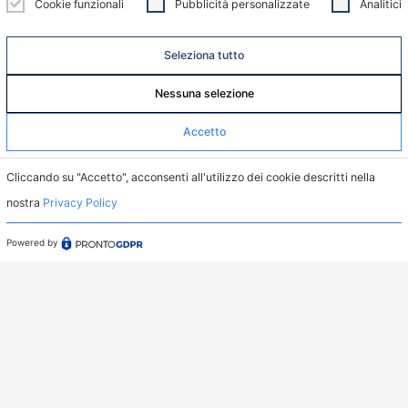
Cookie funzionali
Pubblicità personalizzate
Analitici
Menu
Home
Seleziona tutto
Servizi
Nessuna selezione
Casi Studio
Accetto
Dove Operiamo
Cliccando su "Accetto", acconsenti all'utilizzo dei cookie descritti nella
Chi siamo
nostra
Privacy Policy
News
Powered by
Supporto
Privacy Policy
Whistleblowing