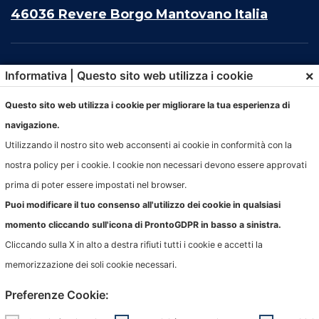
46036 Revere Borgo Mantovano Italia
×
Informativa | Questo sito web utilizza i cookie
Questo sito web utilizza i cookie per migliorare la tua esperienza di
navigazione.
Utilizzando il nostro sito web acconsenti ai cookie in conformità con la
nostra policy per i cookie. I cookie non necessari devono essere approvati
prima di poter essere impostati nel browser.
© PigozziTech Srl
Puoi modificare il tuo consenso all'utilizzo dei cookie in qualsiasi
All rights reserved.
momento cliccando sull'icona di ProntoGDPR in basso a sinistra.
Privacy e cookie
| developed by
LUNA
Cliccando sulla X in alto a destra rifiuti tutti i cookie e accetti la
memorizzazione dei soli cookie necessari.
Preferenze Cookie: